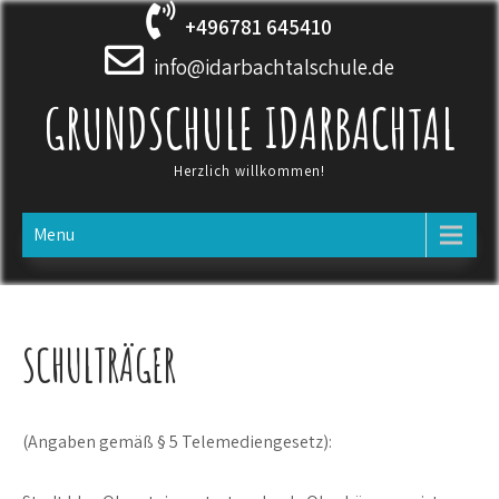
Skip
+496781 645410
to
content
info@idarbachtalschule.de
GRUNDSCHULE IDARBACHTAL
Herzlich willkommen!
Menu
SCHULTRÄGER
(Angaben gemäß § 5 Telemediengesetz):