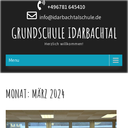
Skip
+496781 645410
to
content
info@idarbachtalschule.de
GRUNDSCHULE IDARBACHTAL
Herzlich willkommen!
Menu
MONAT:
MÄRZ 2024