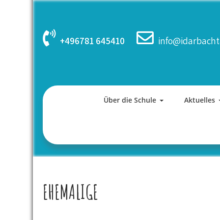
Skip
to
content
+496781 645410
info@idarbacht
Über die Schule
Aktuelles
EHEMALIGE