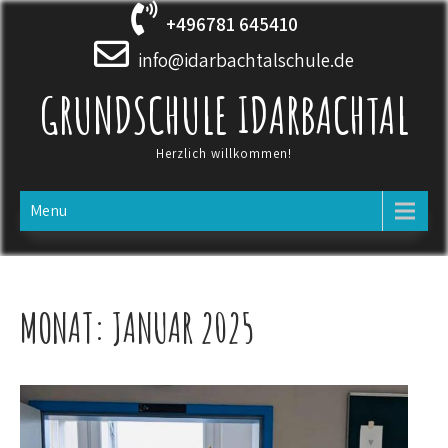
Skip
+496781 645410
to
content
info@idarbachtalschule.de
GRUNDSCHULE IDARBACHTAL
Herzlich willkommen!
Menu
MONAT:
JANUAR 2025