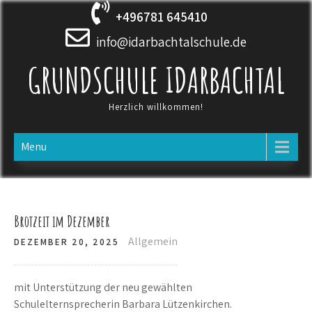
Skip
+496781 645410
to
content
info@idarbachtalschule.de
GRUNDSCHULE IDARBACHTAL
Herzlich willkommen!
Menu
Brotzeit im Dezember
Allgemein
DEZEMBER 20, 2025
mit Unterstützung der neu gewählten
Schulelternsprecherin Barbara Lützenkirchen.