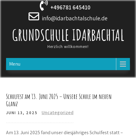
Skip
+496781 645410
to
content
info@idarbachtalschule.de
GRUNDSCHULE IDARBACHTAL
Herzlich willkommen!
Menu
Schulfest am 13. Juni 2025 – Unsere Schule im neuen
Glanz
Uncategorized
JUNI 13, 2025
Am 13. Juni 2025 fand unser diesjähriges Schulfest statt –