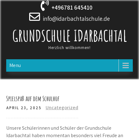
Skip
+496781 645410
to
content
info@idarbachtalschule.de
GRUNDSCHULE IDARBACHTAL
Herzlich willkommen!
Menu
Spielspaß auf dem Schulhof
Uncategorized
APRIL 23, 2025
Unsere Schülerinnen und Schüler der Grundschule
Idarbachtal haben momentan besonders viel Freude an