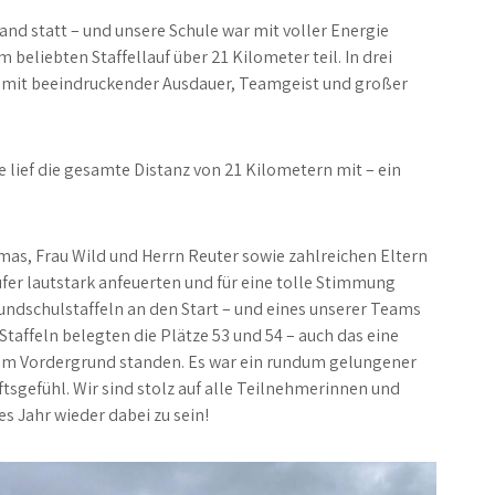
and statt – und unsere Schule war mit voller Energie
beliebten Staffellauf über 21 Kilometer teil. In drei
 mit beeindruckender Ausdauer, Teamgeist und großer
e lief die gesamte Distanz von 21 Kilometern mit – ein
as, Frau Wild und Herrn Reuter sowie zahlreichen Eltern
fer lautstark anfeuerten und für eine tolle Stimmung
undschulstaffeln an den Start – und eines unserer Teams
Staffeln belegten die Plätze 53 und 54 – auch das eine
r im Vordergrund standen. Es war ein rundum gelungener
sgefühl. Wir sind stolz auf alle Teilnehmerinnen und
s Jahr wieder dabei zu sein!