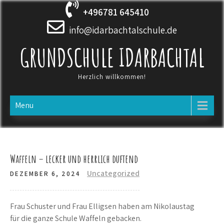
Skip
+496781 645410
to
content
info@idarbachtalschule.de
GRUNDSCHULE IDARBACHTAL
Herzlich willkommen!
Menu
Waffeln – lecker und herrlich duftend
Uncategorized
DEZEMBER 6, 2024
Frau Schuster und Frau Elligsen haben am Nikolaustag
für die ganze Schule Waffeln gebacken.