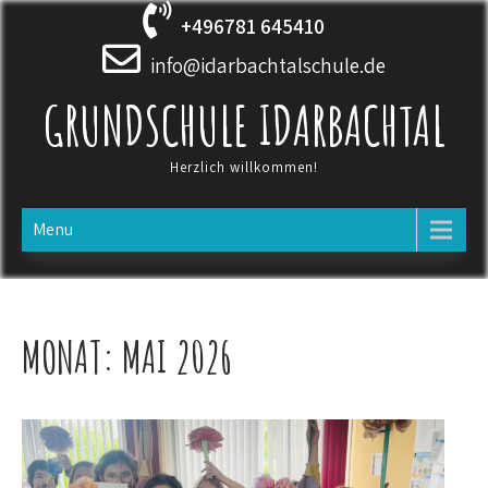
Skip
+496781 645410
to
content
info@idarbachtalschule.de
GRUNDSCHULE IDARBACHTAL
Herzlich willkommen!
Menu
MONAT:
MAI 2026