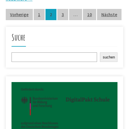
Beitragsnavigation
Vorherige
1
2
3
…
10
Nächste
Suche
Suchen
suchen