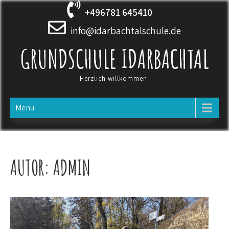
Skip
+496781 645410
to
content
info@idarbachtalschule.de
GRUNDSCHULE IDARBACHTAL
Herzlich willkommen!
Menu
AUTOR:
ADMIN